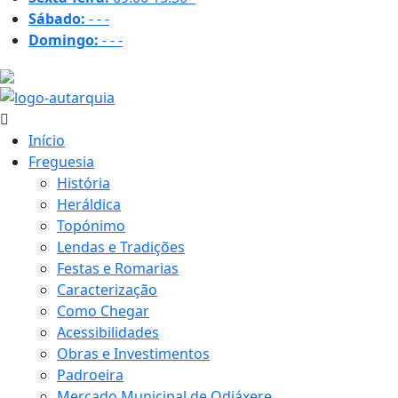
Sábado:
-
-
-
Domingo:
-
-
-
17.6 ºC
Início
Freguesia
História
Heráldica
Topónimo
Lendas e Tradições
Festas e Romarias
Caracterização
Como Chegar
Acessibilidades
Obras e Investimentos
Padroeira
Mercado Municipal de Odiáxere