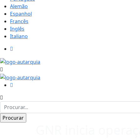
Alemão
Espanhol
Francês
Inglês
Italiano
GNR inicia opera