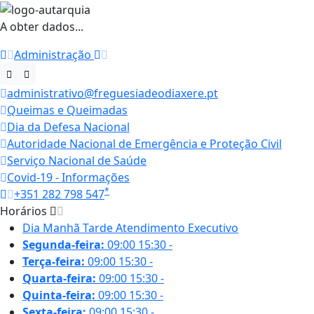
A obter dados...
Administração
administrativo@freguesiadeodiaxere.pt
Queimas e Queimadas
Dia da Defesa Nacional
Autoridade Nacional de Emergência e Proteção Civil
Serviço Nacional de Saúde
Covid-19 - Informações
*
+351 282 798 547
Horários
Dia
Manhã
Tarde
Atendimento Executivo
Segunda-feira:
09:00
15:30
-
Terça-feira:
09:00
15:30
-
Quarta-feira:
09:00
15:30
-
Quinta-feira:
09:00
15:30
-
Sexta-feira:
09:00
15:30
-