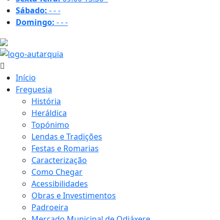
Sábado:
-
-
-
Domingo:
-
-
-
35.6 ºC
Início
Freguesia
História
Heráldica
Topónimo
Lendas e Tradições
Festas e Romarias
Caracterização
Como Chegar
Acessibilidades
Obras e Investimentos
Padroeira
Mercado Municipal de Odiáxere