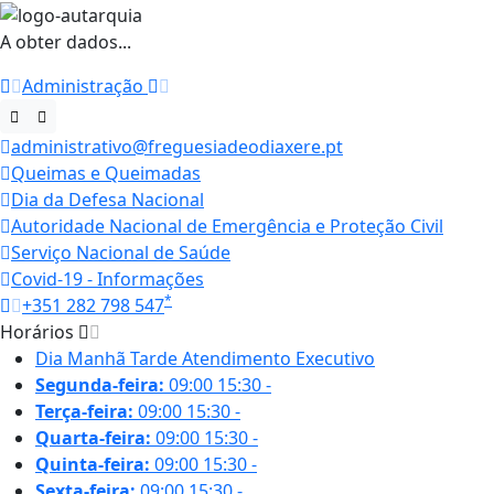
A obter dados...
Administração
administrativo@freguesiadeodiaxere.pt
Queimas e Queimadas
Dia da Defesa Nacional
Autoridade Nacional de Emergência e Proteção Civil
Serviço Nacional de Saúde
Covid-19 - Informações
*
+351 282 798 547
Horários
Dia
Manhã
Tarde
Atendimento Executivo
Segunda-feira:
09:00
15:30
-
Terça-feira:
09:00
15:30
-
Quarta-feira:
09:00
15:30
-
Quinta-feira:
09:00
15:30
-
Sexta-feira:
09:00
15:30
-