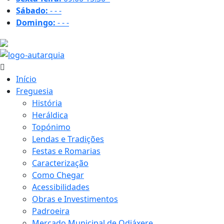
Sábado:
-
-
-
Domingo:
-
-
-
33.6 ºC
Início
Freguesia
História
Heráldica
Topónimo
Lendas e Tradições
Festas e Romarias
Caracterização
Como Chegar
Acessibilidades
Obras e Investimentos
Padroeira
Mercado Municipal de Odiáxere