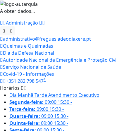
A obter dados...
Administração
administrativo@freguesiadeodiaxere.pt
Queimas e Queimadas
Dia da Defesa Nacional
Autoridade Nacional de Emergência e Proteção Civil
Serviço Nacional de Saúde
Covid-19 - Informações
*
+351 282 798 547
Horários
Dia
Manhã
Tarde
Atendimento Executivo
Segunda-feira:
09:00
15:30
-
Terça-feira:
09:00
15:30
-
Quarta-feira:
09:00
15:30
-
Quinta-feira:
09:00
15:30
-
Sexta-feira:
09:00
15:30
-