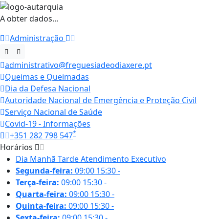
A obter dados...
Administração
administrativo@freguesiadeodiaxere.pt
Queimas e Queimadas
Dia da Defesa Nacional
Autoridade Nacional de Emergência e Proteção Civil
Serviço Nacional de Saúde
Covid-19 - Informações
*
+351 282 798 547
Horários
Dia
Manhã
Tarde
Atendimento Executivo
Segunda-feira:
09:00
15:30
-
Terça-feira:
09:00
15:30
-
Quarta-feira:
09:00
15:30
-
Quinta-feira:
09:00
15:30
-
Sexta-feira:
09:00
15:30
-