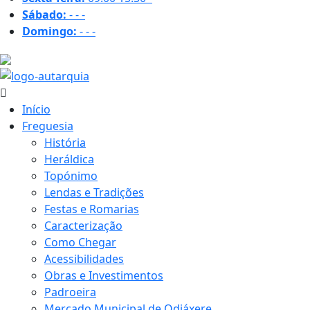
Sábado:
-
-
-
Domingo:
-
-
-
28.7 ºC
Início
Freguesia
História
Heráldica
Topónimo
Lendas e Tradições
Festas e Romarias
Caracterização
Como Chegar
Acessibilidades
Obras e Investimentos
Padroeira
Mercado Municipal de Odiáxere