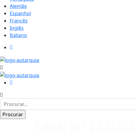
Alemão
Espanhol
Francês
Inglês
Italiano
Edital N.º 227/20