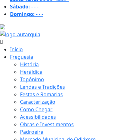
Sábado:
-
-
-
Domingo:
-
-
-
28.5 ºC
Início
Freguesia
História
Heráldica
Topónimo
Lendas e Tradições
Festas e Romarias
Caracterização
Como Chegar
Acessibilidades
Obras e Investimentos
Padroeira
Mercado Municipal de Odiáxere