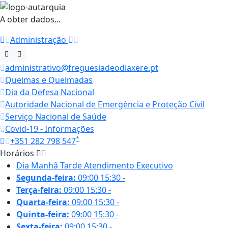
A obter dados...
Administração
administrativo@freguesiadeodiaxere.pt
Queimas e Queimadas
Dia da Defesa Nacional
Autoridade Nacional de Emergência e Proteção Civil
Serviço Nacional de Saúde
Covid-19 - Informações
*
+351 282 798 547
Horários
Dia
Manhã
Tarde
Atendimento Executivo
Segunda-feira:
09:00
15:30
-
Terça-feira:
09:00
15:30
-
Quarta-feira:
09:00
15:30
-
Quinta-feira:
09:00
15:30
-
Sexta-feira:
09:00
15:30
-