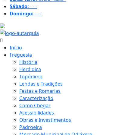
Sábado:
-
-
-
Domingo:
-
-
-
16.1 ºC
Início
Freguesia
História
Heráldica
Topónimo
Lendas e Tradições
Festas e Romarias
Caracterização
Como Chegar
Acessibilidades
Obras e Investimentos
Padroeira
Mercado Municipal de Odiáxere