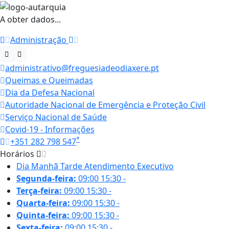
A obter dados...
Administração
administrativo@freguesiadeodiaxere.pt
Queimas e Queimadas
Dia da Defesa Nacional
Autoridade Nacional de Emergência e Proteção Civil
Serviço Nacional de Saúde
Covid-19 - Informações
*
+351 282 798 547
Horários
Dia
Manhã
Tarde
Atendimento Executivo
Segunda-feira:
09:00
15:30
-
Terça-feira:
09:00
15:30
-
Quarta-feira:
09:00
15:30
-
Quinta-feira:
09:00
15:30
-
Sexta-feira:
09:00
15:30
-