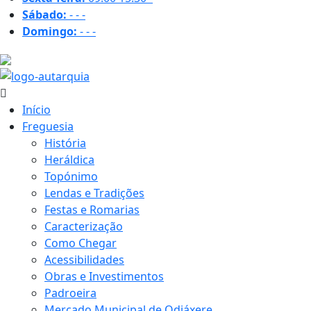
Sábado:
-
-
-
Domingo:
-
-
-
29.9 ºC
Início
Freguesia
História
Heráldica
Topónimo
Lendas e Tradições
Festas e Romarias
Caracterização
Como Chegar
Acessibilidades
Obras e Investimentos
Padroeira
Mercado Municipal de Odiáxere