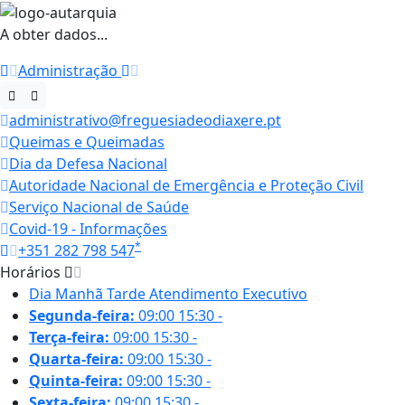
A obter dados...
Administração
administrativo@freguesiadeodiaxere.pt
Queimas e Queimadas
Dia da Defesa Nacional
Autoridade Nacional de Emergência e Proteção Civil
Serviço Nacional de Saúde
Covid-19 - Informações
*
+351 282 798 547
Horários
Dia
Manhã
Tarde
Atendimento Executivo
Segunda-feira:
09:00
15:30
-
Terça-feira:
09:00
15:30
-
Quarta-feira:
09:00
15:30
-
Quinta-feira:
09:00
15:30
-
Sexta-feira:
09:00
15:30
-