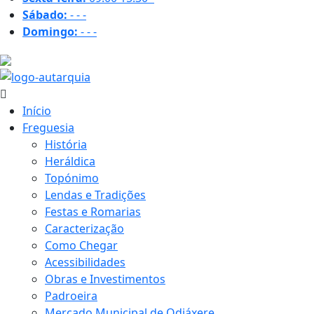
Sábado:
-
-
-
Domingo:
-
-
-
30.9 ºC
Início
Freguesia
História
Heráldica
Topónimo
Lendas e Tradições
Festas e Romarias
Caracterização
Como Chegar
Acessibilidades
Obras e Investimentos
Padroeira
Mercado Municipal de Odiáxere