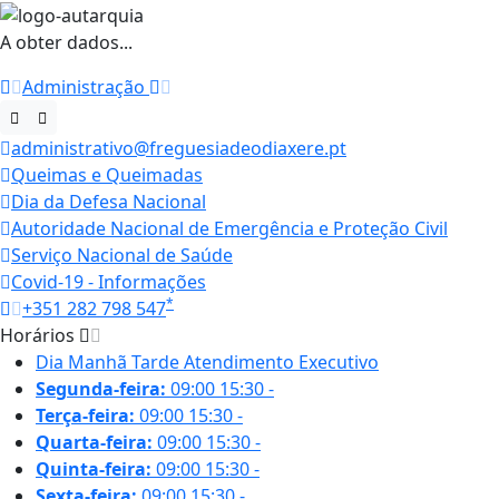
A obter dados...
Administração
administrativo@freguesiadeodiaxere.pt
Queimas e Queimadas
Dia da Defesa Nacional
Autoridade Nacional de Emergência e Proteção Civil
Serviço Nacional de Saúde
Covid-19 - Informações
*
+351 282 798 547
Horários
Dia
Manhã
Tarde
Atendimento Executivo
Segunda-feira:
09:00
15:30
-
Terça-feira:
09:00
15:30
-
Quarta-feira:
09:00
15:30
-
Quinta-feira:
09:00
15:30
-
Sexta-feira:
09:00
15:30
-